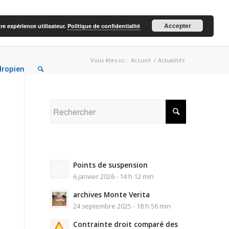
Accepter
re expérience utilisateur.
Politique de confidentialité
Vous êtes ici :
Accueil
/
Actualités
dropien
Points de suspension
6 janvier 2026 - 14 h 12 min
archives Monte Verita
24 septembre 2025 - 18 h 56 min
Contrainte droit comparé des