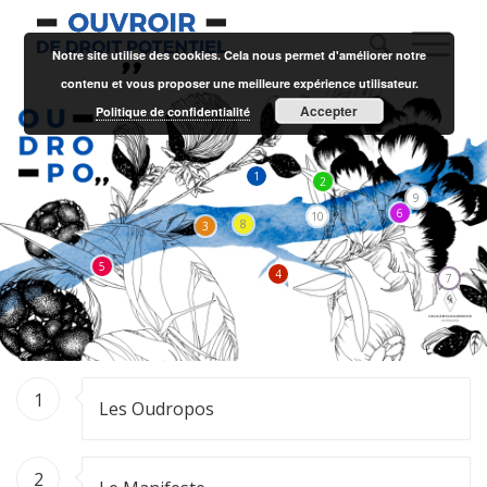
Notre site utilise des cookies. Cela nous permet d'améliorer notre
contenu et vous proposer une meilleure expérience utilisateur.
Accepter
Politique de confidentialité
1
2
9
6
10
8
3
5
4
7
1
Les Oudropos
2