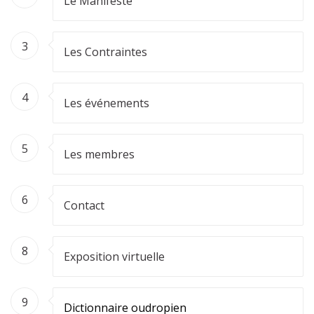
Le Manifeste
3
Les Contraintes
4
Les événements
5
Les membres
6
Contact
8
Exposition virtuelle
9
Dictionnaire oudropien