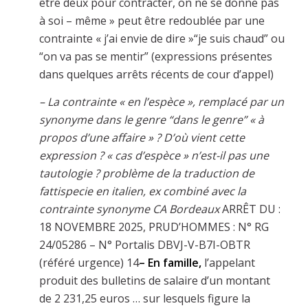
être deux pour contracter, on ne se donne pas
à soi – même » peut être redoublée par une
contrainte « j’ai envie de dire »“je suis chaud” ou
“on va pas se mentir” (expressions présentes
dans quelques arrêts récents de cour d’appel)
– La contrainte « en l’espèce », remplacé par un
synonyme dans le genre “dans le genre” « à
propos d’une affaire » ? D’où vient cette
expression ? « cas d’espèce » n’est-il pas une
tautologie ? problème de la traduction de
fattispecie en italien, ex
combiné avec la
contrainte synonyme CA Bordeaux
ARRÊT DU :
18 NOVEMBRE 2025, PRUD’HOMMES : N° RG
24/05286 – N° Portalis DBVJ-V-B7I-OBTR
(référé urgence) 14
–
En famille,
l’appelant
produit des bulletins de salaire d’un montant
de 2 231,25 euros … sur lesquels figure la