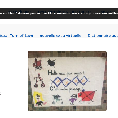
Les Oudropos
Les Contraintes/ Constraints
Contacts
 des cookies. Cela nous permet d'améliorer notre contenu et vous proposer une meilleu
Visual Turn of Law)
nouvelle expo virtuelle
Dictionnaire ou
t