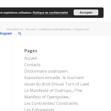
Accepter
re expérience utilisateur.
Politique de confidentialité
Vous êtes ici :
Accueil
/
créations oudropiennes
/
Popincourt
dropien
Pages
Accueil
Contacts
Dictionnaire oudropien
Exposition virtuelle : le tournant
visuel du droit (Visual Turn of Law)
Le Manifeste of Oudropo,,/The
Manifest of Openpolaw,,
Les Contraintes/ Constraints
Les Événements