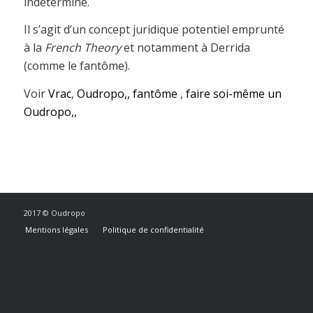
indéterminé.
Il s’agit d’un concept juridique potentiel emprunté
à la
French Theory
et notamment à Derrida
(comme le fantôme).
Voir
Vrac
,
Oudropo,,
fantôme
,
faire soi-même un
Oudropo,,
2017 © Oudropo
Mentions légales
Politique de confidentialité