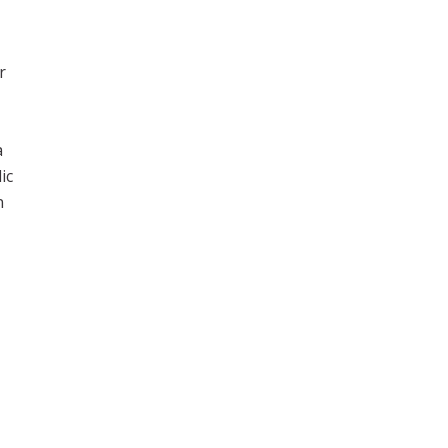
r
a
ic
n