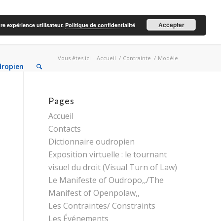
Accepter
re expérience utilisateur.
Politique de confidentialité
Vous êtes ici :
Accueil
/
Contrainte
/
Modèle
dropien
Pages
Accueil
Contacts
Dictionnaire oudropien
Exposition virtuelle : le tournant
visuel du droit (Visual Turn of Law)
Le Manifeste of Oudropo,,/The
Manifest of Openpolaw,,
Les Contraintes/ Constraints
Les Événements