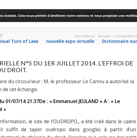
Les Oudropos
Les Contraintes/ Constraints
Contacts
 des cookies. Cela nous permet d'améliorer notre contenu et vous proposer une meilleu
IT
Vous êtes ici :
Accueil
/
Circourielle
Visual Turn of Law)
nouvelle expo virtuelle
Dictionnaire ou
IELLE N°5 DU 1ER JUILLET 2014. L’EFFROI DE
U DROIT.
e du circourieur : M. le professeur Le Cannu a autorisé la
n de cet échange.
u 01/07/14 21:37De : « Emmanuel JEULAND » A : « Le
l »
nformation, le site de l’OUDROPO,, a été créé dans le cadre
 (il suffit de taper oudropo dans google) à partir d’un