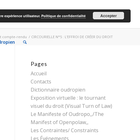
Accepter
re expérience utilisateur.
Politique de confidentialité
 et compte-rendu
/
CIRCOURIELLE N°5 : L’EFFROI DE CRÉER DU DROIT
dropien
Pages
Accueil
Contacts
Dictionnaire oudropien
Exposition virtuelle : le tournant
visuel du droit (Visual Turn of Law)
Le Manifeste of Oudropo,,/The
Manifest of Openpolaw,,
Les Contraintes/ Constraints
Les Événements