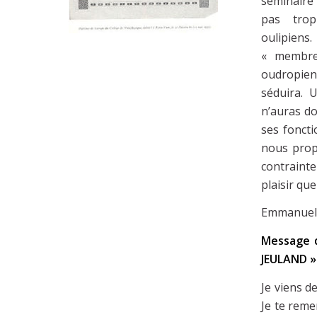
séminaire 
pas trop
oulipien
« membre
oudropien
séduira. 
n’auras d
ses foncti
nous prop
contrainte
plaisir qu
Emmanuel 
Message d
JEULAND 
Je viens de
Je te reme