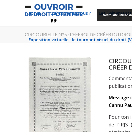
Accueil
Qui sommes-nous ?
Les Événements
Notre site utilise
CIRCOURIELLE N°5 : L’EFFROI DE CRÉER DU DRO
Exposition virtuelle : le tournant visuel du droit (
CIRCOUR
CRÉER D
Commentair
publicatio
Message d
Cannu Pau
Pour ton i
de l’IRJS