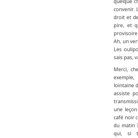
quelque ch
convenir. 
droit et d
pire, et q
provisoire
Ah, un ver
Les oulip
sais pas, 
Merci, ch
exemple, 
lointaine 
assiste p
transmiss
une leçon 
café noir 
du matin 
qui, si 