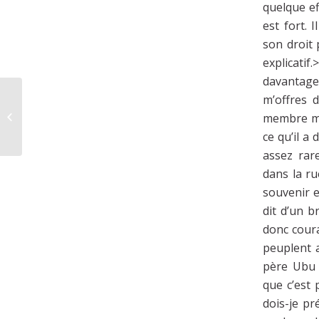
quelque eff
est fort. 
son droit
explicat
davantage.
m’offres 
CIRCOURIELLE N°4 : ORGANIGRAMME
membre me
DE L’OUDROPO,,
ce qu’il a
assez rare
dans la ru
souvenir e
dit d’un b
donc coura
peuplent a
père Ubu 
que c’est
dois-je pr