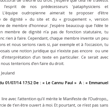
doctoral de théorie du droit. J’espère que cela ne travestit
 l’esprit de nos prédecesseurs ‘pataphysiciens et
s. L’équipe oudropienne aimerait te proposer d’être
 de dignité » du site et du « groupement », version
ne de membre d’honneur. J’espère beaucoup que l’idée te
Un membre de dignité n’a pas de fonction statutaire, tu
onc rien à faire. Cependant, chaque membre invente un peu
ons et nous serions ravis si, par exemple et à l’occasion, tu
osais une notion juridique qui n’existe pas encore ou une
 d’interprétation d’un texte en particulier. Ce serait avec
e nous tenterions d’en faire du droit.
Jeuland
u 01/07/14 17:52 De : « Le Cannu Paul » A : « Emmanuel
»
 lire avec l’attention qu’il mérite le Manifeste de l’Oudropo,,
rcie de t’en être ouvert à moi. Et pourtant, ce n’est pas sans