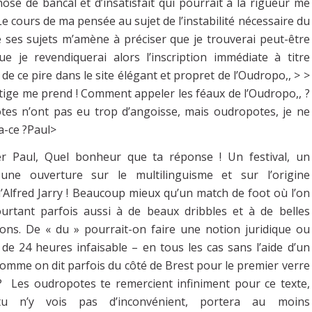
ose de bancal et d’insatisfait qui pourrait à la rigueur me
Le cours de ma pensée au sujet de l’instabilité nécessaire du
e ses sujets m’amène à préciser que je trouverai peut-être
ue je revendiquerai alors l’inscription immédiate à titre
 de ce pire dans le site élégant et propret de l’Oudropo,, > >
tige me prend ! Comment appeler les féaux de l’Oudropo,, ?
otes n’ont pas eu trop d’angoisse, mais oudropotes, je ne
va-ce ?Paul>
er Paul, Quel bonheur que ta réponse ! Un festival, un
une ouverture sur le multilinguisme et sur l’origine
d’Alfred Jarry ! Beaucoup mieux qu’un match de foot où l’on
ourtant parfois aussi à de beaux dribbles et à de belles
ions. De « du » pourrait-on faire une notion juridique ou
de 24 heures infaisable – en tous les cas sans l’aide d’un
comme on dit parfois du côté de Brest pour le premier verre
? Les oudropotes te remercient infiniment pour ce texte,
tu n’y vois pas d’inconvénient, portera au moins