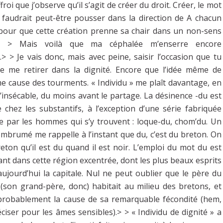
roi que j’observe qu’il s’agit de créer du droit. Créer, le mot
Il faudrait peut-être pousser dans la direction de A chacun
 pour que cette création prenne sa chair dans un non-sens
if.> > Mais voilà que ma céphalée m’enserre encore
> > Je vais donc, mais avec peine, saisir l’occasion que tu
de me retirer dans la dignité. Encore que l’idée même de
 cause des tourments. « Individu » me plaît davantage, en
 d’insécable, du moins avant le partage. La désinence -du est
 chez les substantifs, à l’exception d’une série fabriquée
e par les hommes qui s’y trouvent : loque-du, chom’du. Un
mbrumé me rappelle à l’instant que du, c’est du breton. On
reton qu’il est du quand il est noir. L’emploi du mot du est
nt dans cette région excentrée, dont les plus beaux esprits
ujourd’hui la capitale. Nul ne peut oublier que le père du
(son grand-père, donc) habitait au milieu des bretons, et
 probablement la cause de sa remarquable fécondité (hem,
éciser pour les âmes sensibles).> > « Individu de dignité » a