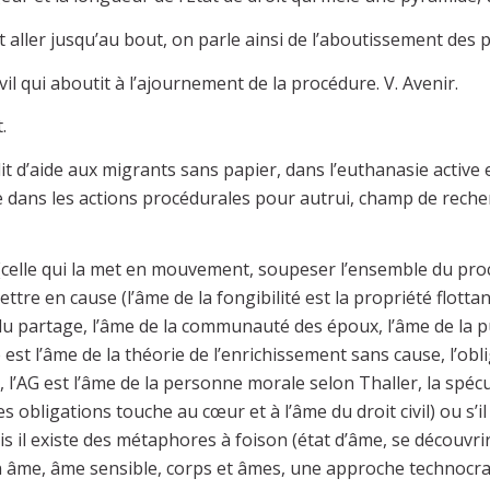
t aller jusqu’au bout, on parle ainsi de l’aboutissement des
il qui aboutit à l’ajournement de la procédure. V. Avenir.
.
élit d’aide aux migrants sans papier, dans l’euthanasie active e
e dans les actions procédurales pour autrui, champ de recherc
on (celle qui la met en mouvement, soupeser l’ensemble du pr
ettre en cause (l’âme de la fongibilité est la propriété flottan
 du partage, l’âme de la communauté des époux, l’âme de la p
est l’âme de la théorie de l’enrichissement sans cause, l’obl
 l’AG est l’âme de la personne morale selon Thaller, la spécu
 obligations touche au cœur et à l’âme du droit civil) ou s’il
ais il existe des métaphores à foison (état d’âme, se découv
n âme, âme sensible, corps et âmes, une approche technocr