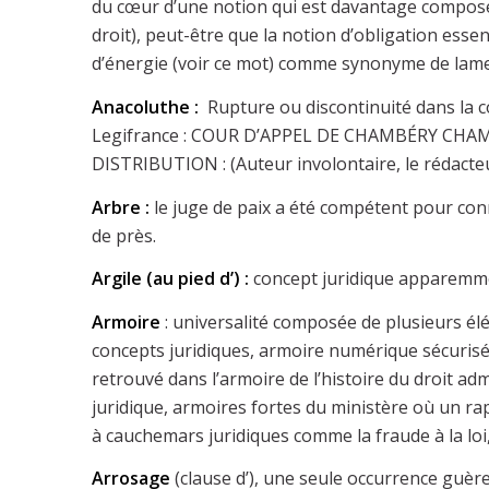
du cœur d’une notion qui est davantage composé d
droit), peut-être que la notion d’obligation esse
d’énergie (voir ce mot) comme synonyme de lam
Anacoluthe :
Rupture ou discontinuité dans la co
Legifrance : COUR D’APPEL DE CHAMBÉRY CHAM
DISTRIBUTION : (Auteur involontaire, le rédacteu
Arbre :
le juge de paix a été compétent pour conn
de près.
Argile (au pied d’) :
concept juridique apparemme
Armoire
: universalité composée de plusieurs élé
concepts juridiques, armoire numérique sécurisée
retrouvé dans l’armoire de l’histoire du droit adm
juridique, armoires fortes du ministère où un r
à cauchemars juridiques comme la fraude à la loi,
Arrosage
(clause d’), une seule occurrence guèr