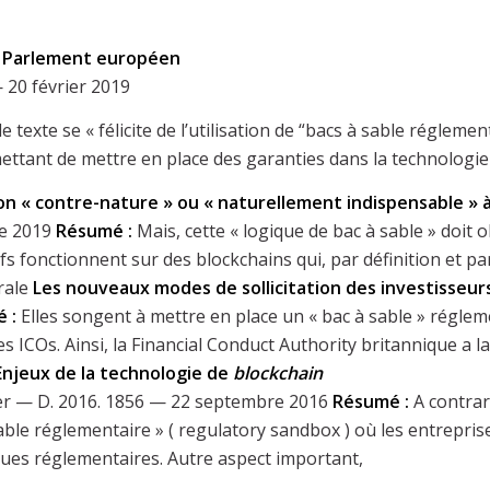
 du Parlement européen
 20 février 2019
le texte se « félicite de l’utilisation de “bacs à sable réglem
ttant de mettre en place des garanties dans la technologie 
n « contre-nature » ou « naturellement indispensable »
re 2019
Résumé :
Mais, cette « logique de bac à sable » doit
ctifs fonctionnent sur des blockchains qui, par définition et p
rale
Les nouveaux modes de sollicitation des investisseur
é :
Elles songent à mettre en place un « bac à sable » régle
 ICOs. Ainsi, la Financial Conduct Authority britannique a 
Enjeux de la technologie de
blockchain
r — D. 2016. 1856 — 22 septembre 2016
Résumé :
A contrar
ble réglementaire » ( regulatory sandbox ) où les entreprises
ues réglementaires. Autre aspect important,