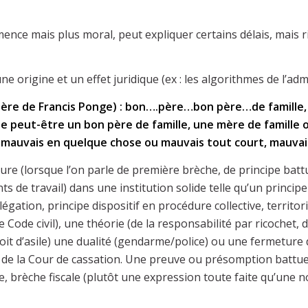
mence mais plus moral, peut expliquer certains délais, mais 
ne origine et un effet juridique (ex : les algorithmes de l’ad
ière de Francis Ponge) : bon….père…bon père…de famille, pè
le peut-être un bon père de famille, une mère de famille 
e mauvais en quelque chose ou mauvais tout court, mauvais
ture (lorsque l’on parle de première brèche, de principe bat
nts de travail) dans une institution solide telle qu’un princi
égation, principe dispositif en procédure collective, territo
Code civil), une théorie (de la responsabilité par ricochet, d
roit d’asile) une dualité (gendarme/police) ou une fermetur
e de la Cour de cassation. Une preuve ou présomption battue
 brèche fiscale (plutôt une expression toute faite qu’une no