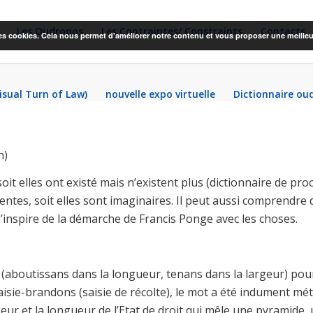
Les Oudropos
Les Contraintes/ Constraints
Contacts
 des cookies. Cela nous permet d'améliorer notre contenu et vous proposer une meilleu
Visual Turn of Law)
nouvelle expo virtuelle
Dictionnaire ou
n)
oit elles ont existé mais n’existent plus (dictionnaire de pro
gentes, soit elles sont imaginaires. Il peut aussi comprendre 
 s’inspire de la démarche de Francis Ponge avec les choses.
 (aboutissans dans la longueur, tenans dans la largeur) pour
aisie-brandons (saisie de récolte), le mot a été indument mé
eur et la longueur de l’Etat de droit qui mêle une pyramide,