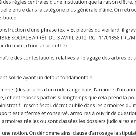
es règles centrales d’une institution que la raison d’être,
ntielle entre dans la catégorie plus générale d’âme. On retro
e-butée.
nstruction d’une phrase (ex. « Et pleurés du vieillard, il gr
BRE SOCIALE ARRÊT DU 3 AVRIL 2012 RG : 11/01358 FRL/M
r du texte, d’une anacoluthe)
aître des contestations relatives à l’élagage des arbres et 
nt solide ayant un défaut fondamentale.
ments (des articles d’un code rangé dans l’armoire d’un autre
,) et entreposés parfois si longtemps que cela prend la pou
inistratif : rescrit fiscal, décret oublié dans les armoires d
apport est enfermé et conservé, armoires à ouvrir de questi
 armoires réelles ou sont classées les dossiers judiciaires en
e une notion. On dénomme ainsi clause d’arrosage la stipulat