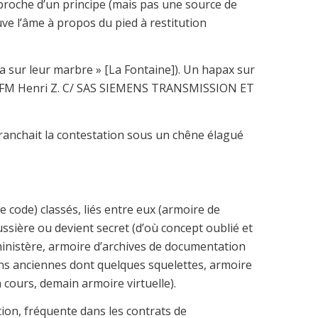
 proche d’un principe (mais pas une source de
uve l’âme à propos du pied à restitution
ava sur leur marbre » [La Fontaine]). Un hapax sur
FM Henri Z. C/ SAS SIEMENS TRANSMISSION ET
tranchait la contestation sous un chêne élagué
 code) classés, liés entre eux (armoire de
ssière ou devient secret (d’où concept oublié et
u ministère, armoire d’archives de documentation
ons anciennes dont quelques squelettes, armoire
 cours, demain armoire virtuelle).
ion, fréquente dans les contrats de