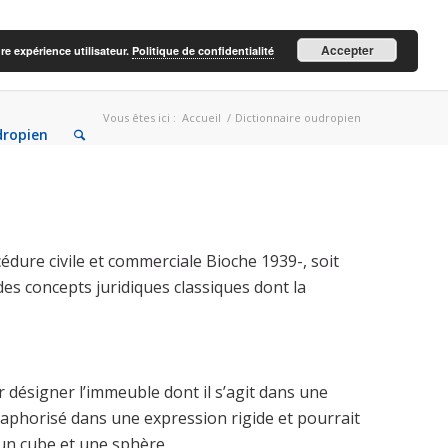
Accepter
re expérience utilisateur.
Politique de confidentialité
Vous êtes ici :
Accueil
/
Dictionnaire oudropien
dropien
cédure civile et commerciale Bioche 1939-, soit
des concepts juridiques classiques dont la
 désigner l’immeuble dont il s’agit dans une
taphorisé dans une expression rigide et pourrait
 un cube et une sphère.