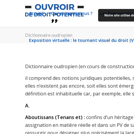
Accueil
Qui sommes-nous ?
Les Événements
Notre site utilise
Dictionnaire oudropien
Exposition virtuelle : le tournant visuel du droit (
Dictionnaire oudropien (en cours de constructio
il comprend des notions juridiques potentielles, s
elles n’existent pas encore, soit elles sont émer
définition est inhabituelle car, par exemple, elle
A.
Aboutissans (Tenans et) :
confins d’un héritage
assignation en matière réelle et dans un PV de s
ressurgir pour désigner plus précisément la larg