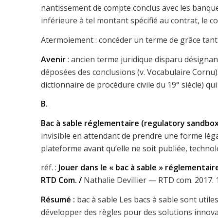
nantissement de compte conclus avec les banques
inférieure à tel montant spécifié au contrat, le 
Atermoiement : concéder un terme de grâce tant q
Avenir
: ancien terme juridique disparu désigna
déposées des conclusions (v. Vocabulaire Cornu).
dictionnaire de procédure civile du 19° siècle) q
B.
Bac à sable
réglementaire (regulatory sandbox
invisible en attendant de prendre une forme légal
plateforme avant qu’elle ne soit publiée, technolog
réf. :
Jouer dans le « bac à sable » réglementaire
RTD Com. /
Nathalie Devillier — RTD com. 2017. 
Résumé :
bac à sable Les bacs à sable sont utile
développer des règles pour des solutions innova